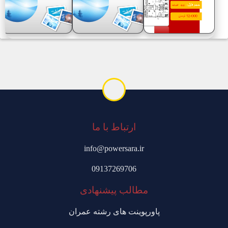
ارتباط با ما
info@powersara.ir
09137269706
مطالب پیشنهادی
پاورپوینت های رشته عمران